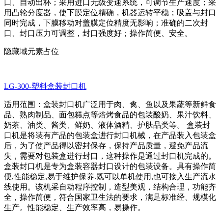
口、自动出杯；采用进口无级变速系统，可调节生产速度；采
用凸轮分度器，使下膜定位精确，机器运转平稳；吸盖与封口
同时完成，下膜移动对盖膜定位精度无影响；准确的二次封
口、封口压力可调整，封口强度好；操作简便、安全。
隐藏域元素占位
LG-300-塑料盒装封口机
适用范围：盒装封口机广泛用于肉、禽、鱼以及果蔬等新鲜食
品、熟肉制品、面包糕点等焙烤食品的包装酸奶、果汁饮料、
奶茶、油类、酱类、鲜奶、液体酒精、护肤品类等。 盒装封
口机是将装有产品的包装盒进行封口机械，在产品装入包装盒
后，为了使产品得以密封保存，保持产品质量，避免产品流
失，需要对包装盒进行封口，这种操作是通过封口机完成的。
盒装封口机是专为盒装容器封口设计的包装设备。具有操作简
便,性能稳定,易于维护保养.既可以单机使用,也可接入生产流水
线使用。该机采自动程序控制，造型美观，结构合理，功能齐
全，操作简便，符合国家卫生法的要求，满足标准经、规模化
生产。性能稳定、生产效率高，易操作。